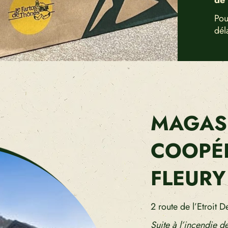
de
Pou
dél
MAGASI
COOPÉR
FLEURY
2 route de l’Etroit
Suite à l’incendie d