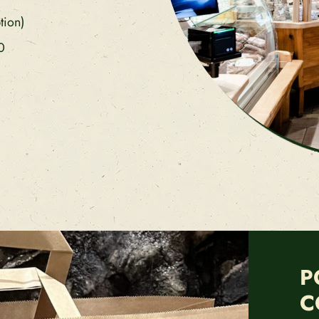
tion)
0
P
C